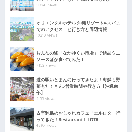
11724 views
オリエンタルホテル 沖縄リゾート&スパま
でのアクセス！と行き方と周辺情報
10210 views
おんなの駅「なかゆくい市場」で絶品ウニ
ソースほか食べてみた！
7152 views
道の駅いとまんに行ってきたよ！海鮮も野
菜もたくさん♪営業時間や行き方【沖縄南
部】
6133 views
古宇利島のおしゃれカフェ「エルロタ」行
ってきた！Restaurant L LOTA
4593 views