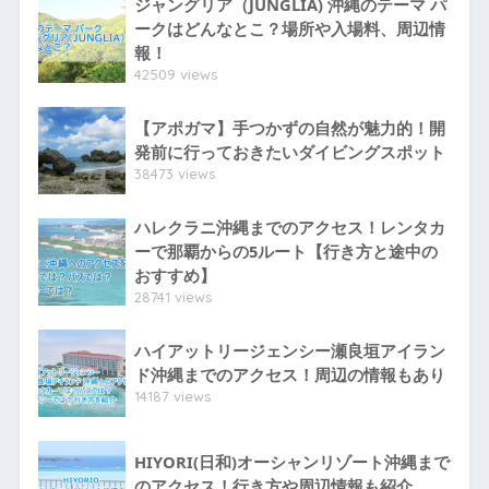
ジャングリア（JUNGLIA) 沖縄のテーマ パ
ークはどんなとこ？場所や入場料、周辺情
報！
42509 views
【アポガマ】手つかずの自然が魅力的！開
発前に行っておきたいダイビングスポット
38473 views
ハレクラニ沖縄までのアクセス！レンタカ
ーで那覇からの5ルート【行き方と途中の
おすすめ】
28741 views
ハイアットリージェンシー瀬良垣アイラン
ド沖縄までのアクセス！周辺の情報もあり
14187 views
HIYORI(日和)オーシャンリゾート沖縄まで
のアクセス！行き方や周辺情報も紹介