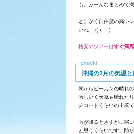
も、みーんなまとめて
とにかく自由度の高いレ
いね。♪(´ε｀ )
格安のツアーは
すぐ満
沖縄の2月の気温と
朝からピーカンの晴れの
激しいく天気も晴れた
チコートくらいの上着
雨が降るとさすがに寒い
と思うくらいです。防