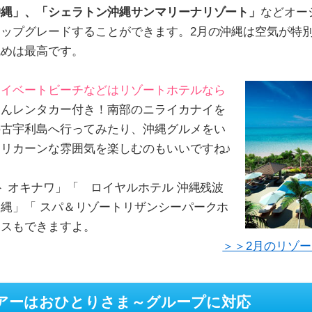
沖縄」、「シェラトン沖縄サンマリーナリゾート」
などオー
ップグレードすることができます。2月の沖縄は空気が特
眺めは最高です。
ライベートビーチなどはリゾートホテルなら
ろんレンタカー付き！南部のニライカナイを
の古宇利島へ行ってみたり、沖縄グルメをい
リカーンな雰囲気を楽しむのもいいですね♪
ト オキナワ」「 ロイヤルホテル 沖縄残波
縄」「 スパ＆リゾートリザンシーパークホ
イスもできますよ。
＞＞2月のリゾ
アーはおひとりさま～グループに対応