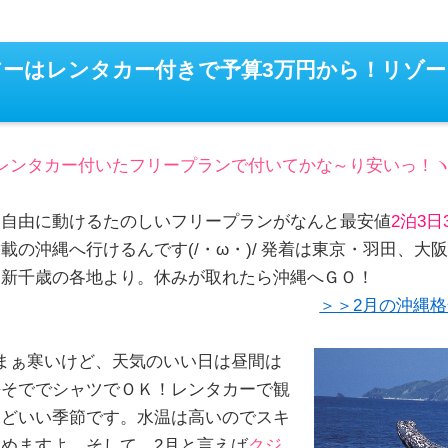
アーはレンタカー付きで予算3万円から！リゾ
レンタカー付いたフリープランで付いてかな～り安いっ！ヽ(´
ら自由に動けるたのしいフリープランがなんと最安値
2泊3
載の沖縄へ行けるんです(/・ω・)/ 発着は東京・羽田、大
・新千歳の各地より。休みが取れたら沖縄へＧＯ！
＞＞2月の沖縄
まぁ寒いけど、天気のいい日は昼間は
長そででシャツでＯＫ！レンタカーで観
うどいい季節です。水温は高いのでスキ
めますよ。そして、2月と言えば
クジ