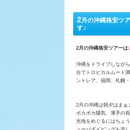
2
月の沖縄格安ツ
す♪
2月の沖縄格安ツアーは
沖縄をドライブしなが
台でトロピカルムード満
ントレア、福岡、札幌
2月の沖縄は朝夕はまぁ
ポカポカ陽気、薄手の
光地をめぐるにはちょ
ューバダイビングも楽し