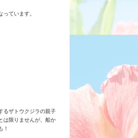
となっています。
するザトウクジラの親子
とは限りませんが、船か
も！