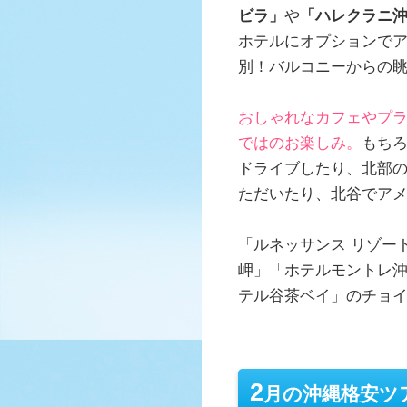
ビラ」
や
「ハレクラニ
ホテルにオプションでア
別！バルコニーからの
おしゃれなカフェやプ
ではのお楽しみ。
もち
ドライブしたり、北部
ただいたり、北谷でアメ
「ルネッサンス リゾー
岬」「ホテルモントレ沖
テル谷茶ベイ」のチョ
2
月の沖縄格安ツ