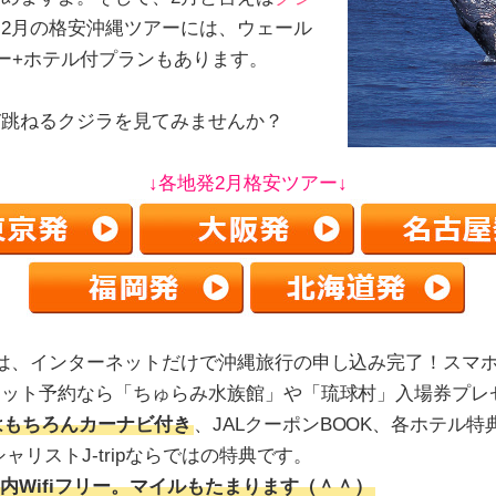
！
2月の格安沖縄ツアーには、ウェール
ー+ホテル付プランもあります。
び跳ねるクジラを見てみませんか？
↓各地発2月格安ツアー↓
は、インターネットだけで沖縄旅行の申し込み完了！スマ
ネット予約なら「ちゅらみ水族館」や「琉球村」入場券プレ
はもちろんカーナビ付き
、JALクーポンBOOK、各ホテル
ャリストJ-tripならではの特典です。
機内Wifiフリー。マイルもたまります（＾＾）