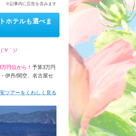
※記事内に広告を含みます
ートホテルも選べま
∀｀)ﾉ
日3万円位から！
予算3万円
阪・伊丹/関空、名古屋セ
格安ツアーをくわしく見る